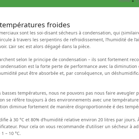
Home
»
D
 températures froides
rciaux sont les soi-disant sécheurs à condensation, qui (similair
ircule à travers les serpentins de refroidissement, l’humidité de l’
r. L’air sec est alors dégagé dans la pièce.
rchent selon le principe de condensation – ils sont fortement re
ondensation est la forte perte de performance avec la diminution 
l’humidité peut être absorbée et, par conséquence, un déshumidific
s basses températures, nous ne pouvons pas nous faire aveugler pa
tion se réfère toujours à des environnements avec une température 
tion diminue fortement de manière disproportionnée é des tempér
ifie à 30 °C et 80% d’humidité relative environ 20 litres par jours. 
ificateur. Pour cela on vous recommande d’utiliser un sécheur à ad
1 – 10 °C.